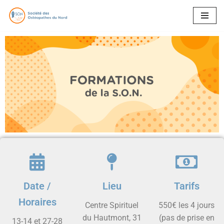
Aller
au
contenu
Date /
Lieu
Tarifs
Horaires
Centre Spirituel
550€ les 4 jours
du Hautmont, 31
(pas de prise en
13-14 et 27-28