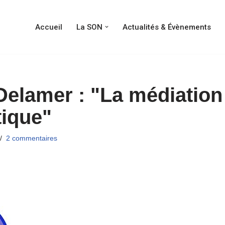
Accueil
La SON
Actualités & Évènements
 Delamer : "La médiation
tique"
2 commentaires