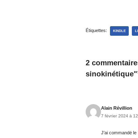
Étiquettes:
KINDLE
L
2 commentaires
sinokinétique"
Alain Révillion
7 février 2024 à 1
J’ai commandé le l