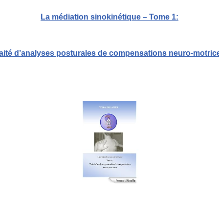
La médiation sinokinétique – Tome 1:
raité d’analyses posturales de compensations neuro-motric