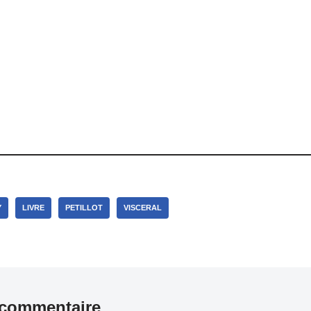
Y
LIVRE
PETILLOT
VISCERAL
 commentaire