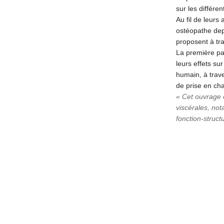
sur les différe
Au fil de leurs
ostéopathe depu
proposent à tra
La première par
leurs effets su
humain, à trave
de prise en cha
« Cet ouvrage e
viscérales, not
fonction-structu