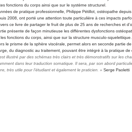
ntes fonctions du corps ainsi que sur le système structurel.
 années de pratique professionnelle, Philippe Pétillot, ostéopathe depuis 
is 2008, ont porté une attention toute particulière à ces impacts parfoi
vers ce livre de partager le fruit de plus de 25 ans de recherches et d’
tie présente de façon minutieuse les différentes dysfonctions ostéopat
r les fonctions du corps, ainsi que sur la structure musculo-squelettique
rs le prisme de la sphère viscérale, permet alors en seconde partie d
rge, du diagnostic au traitement, pouvant être intégré à la pratique d
st illustré par des schémas très clairs et très démonstratifs sur les cha
amment dans leur traduction somatique. Il sera, par son abord particulier
re, très utile pour l’étudiant et également le praticien. »
Serge Paoletti