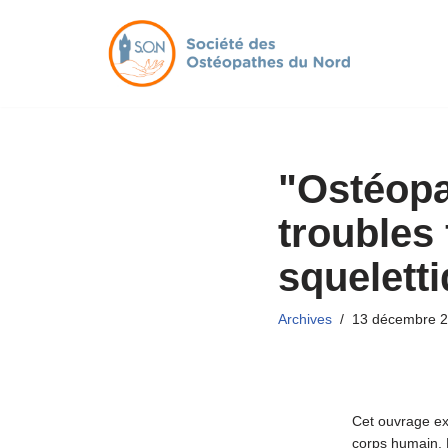
Aller
au
contenu
"Ostéopat
troubles
squeletti
Archives
13 décembre 
Cet ouvrage exp
corps humain. L